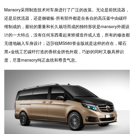
Mansory采用制造技术对车身进行了广泛的改装。无论是前扰流器，
还是后扰流器，还是侧裙板-所有部件都是在各自的高压釜中由碳纤
维制成的，最轻的重量和长久栽培而成的独特形状是mansory外观设
计的一大特点，没有任何东西看起来矫揉造作或人造，所有的修改都
无缝地融入车身设计；迈莎锐MS580誉金版就是这样的存在，曜石
黑+金线工艺碳纤打造的香槟金拼色外观，巧妙的同时又极具辨识
度，尽显mansory纯正血统和尊贵气息。