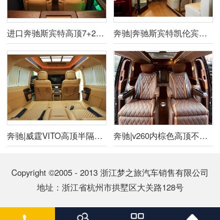
进口奔驰斯宾特高顶7+2新版商务房车
奔驰|奔驰斯宾特凯伦宾威自行式旅居房车
奔驰|威霆VITO高顶半隔断皇色内饰商务房车
奔驰|v260内棕色高顶不隔断
Copyright ©2005 - 2013 浙江梦之旅汽车销售有限公司
地址：浙江省杭州市拱墅区大关路128号