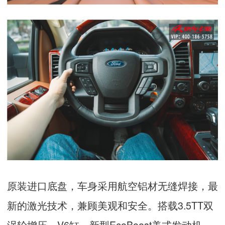
原装进口底盘，车身采用航空铝材无缝焊接，最
新的激光技术，兼顾美观和安全。搭载
3.5TT
双
涡轮增压，
V6
缸，新型
EcoBoost
美式发动机，