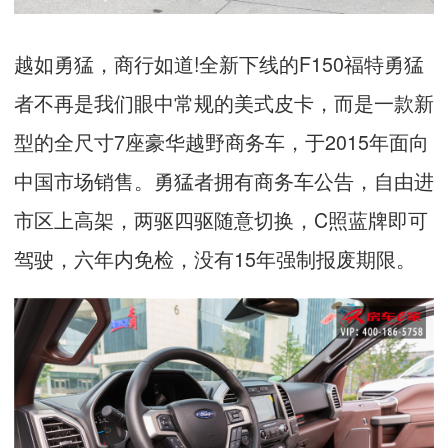
越如勇猛，商行如道
!
全新下线的
F150
福特勇猛
者不再是我们眼中常规的美式皮卡，而是一款新
型的全尺寸
7
座豪华越野商务车，于
2015
年面向
中国市场销售。勇猛者拥有商务车公告，自由进
市区上高架，两驱四驱随意切换，
C
照蓝牌即可
驾驶，六年内免检，没有
15
年强制报废期限。