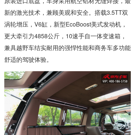
原装进口底盘，车身采用航空铝材无缝焊接，最
新的激光技术，兼顾美观和安全。搭载
3.5TT
双
涡轮增压，
V6
缸，新型
EcoBoost
美式发动机，
更大牵引力
4858
公斤，
10
速手自一体变速箱，
兼具越野车结实耐用的强悍性能和商务车多功能
舒适的驾驶体验。