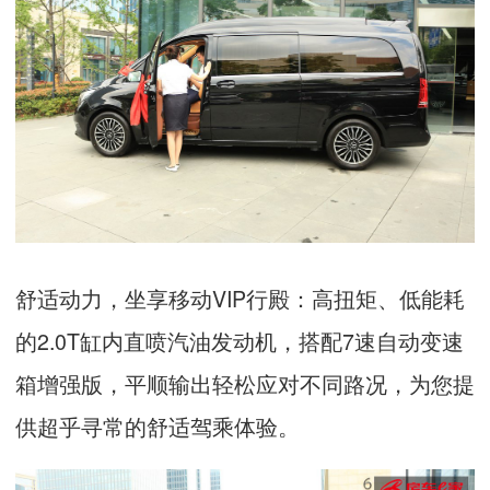
舒适动力，坐享移动
VIP
行殿：高扭矩、低能耗
的
2.0T
缸内直喷汽油发动机，搭配
7
速自动变速
箱增强版，平顺输出轻松应对不同路况，为您提
供超乎寻常的舒适驾乘体验。