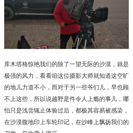
库木塔格惊艳我们的除了一望无际的沙漠，就是
极强的风力，看看咱这位摄影大师就知道这空旷
的地儿力道不小，而对于另一些爷们儿，早也顾
不上这些，所以说越野是件令人上瘾的事儿，哪
怕只是浅尝辄止体验过后，都极其容易被感染，
在沙漠腹地印上车轮印记，在沙峰上飘扬我们的