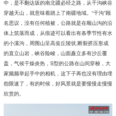
中，是不翻达坂的南北疆必经之路，从干沟峡谷
穿越天山，就意味着踏上了南疆地域。“干沟”顾
名思议，没有任何植被，公路就是在顺山沟的沿
体上筑落而成，从痕迹可以看出有条季节性有水
的小溪沟，周围山呈高耸丘陵状
,
断裂挤压形成
的直立山岩，峡谷险峻，山面矗立多有沙丘覆
盖，气候干燥炎热，
S
型的公路在山间穿梭，大
家频频举起手中的相机，这下子再也没有理由埋
怨限速了，有的时候，好风景就是要慢慢走慢慢
欣赏的。