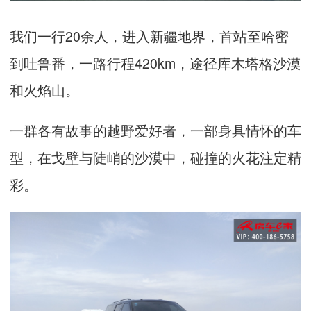
我们一行
20
余人，进入新疆地界，首站至
哈密
到
吐鲁番
，一路行程
420km
，途径库木塔格沙漠
和火焰山。
一群各有故事的越野爱好者，一部身具情怀的车
型，在戈壁与陡峭的沙漠中，碰撞的火花注定精
彩。