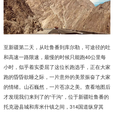
至新疆第二天，从
吐鲁番
到
库尔勒
，可途径的吐
和高速一路限速，最慢的时候只能跑
40
公里每
小时，似乎着实委屈了这位长跑选手，正在大家
跑的昏昏欲睡之际，一片意外的美景振奋了大家
的情绪。山石巍然，一片苍凉之美。查看地图后
才发现我们来到了的“干沟”，位于新疆吐鲁番的
托克逊县城和库米什镇之间，
314
国道纵穿其