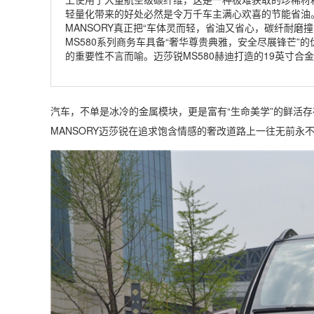
轻量化带来的好处必然是令万千车主满心欢喜的节能省油
MANSORY真正把“车体灵而轻，省油又省心，碳纤耐磨
MS580系列商务车具备“奢华尊贵典雅，安全尽展锋芒”
的重要性不言而喻。迈莎锐MS580赫迪打造的19英寸合金悬
汽车，不单是冰冷的金属模块，更是富有
“生命美学”的鲜活
MANSORY
迈莎锐在追求饱含情感的奢改道路上一往无前永