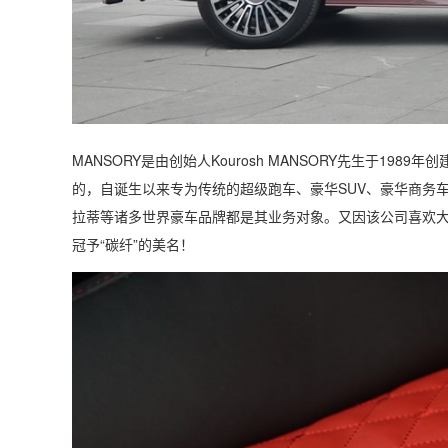
MANSORY
是由创始人
Kourosh MANSORY
先生于
1989
年创
的，自诞生以来专为传统的超级跑车、豪华
SUV
、豪华商务
拉蒂等诸多世界豪车品牌都是其业务对象。又因该公司喜欢
冠予“碳纤”的美名！