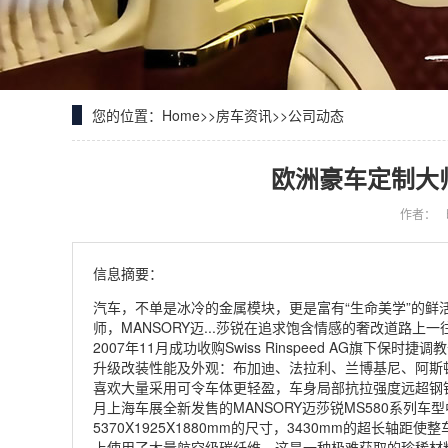
您的位置：
Home
>>
房车资讯
>>
公司动态
欧洲豪车定制大师
作者：
信息摘要：
汽车，不单是冰冷的金属模块，更是富有“生命美学”的
师，MANSORY迈...莎锐在追求饱含情感的奢改道路上一往无
2007年11月成功收购Swiss Rinspeed AG旗
升级改装性能及外观：布加迪、法拉利、兰博基尼、阿斯
喜欢大量采用可令车体更轻盈，车身局部抗拉强度远超钢铁
月上海车展全新发售的MANSORY迈莎锐MS580系列车
5370X1925X1880mm的尺寸，3430mm的超长轴
上使用了大量航空级碳纤维，这是一种极难获取的珍稀材