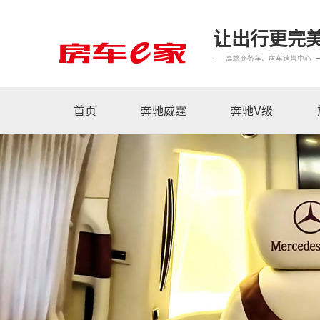
让出行更完
高端商务车、房车销售中心
首页
奔驰威霆
奔驰V级