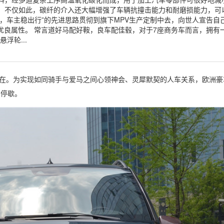
。不仅如此，碳纤的介入还大幅增强了车辆抗撞击能力和耐磨损能力，可
撞，车主稳出行”的先进思路贯彻到旗下MPV生产定制中去，向世人宣告自
的优良属性。 常言道好马配好鞍，良车配佳毂，对于7座商务车而言，拥有
浮轮...
存在。为实现如同骑手与爱马之间心领神会、灵犀默契的人车关系，欧洲
不停歇。