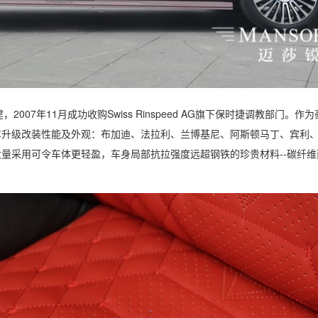
建，
2007
年
11
月成功收购
Swiss Rinspeed AG
旗下保时捷调教部门。作为
车升级改装性能及外观：布加迪、法拉利、兰博基尼、阿斯顿马丁、宾利
大量采用可令车体更轻盈，车身局部抗拉强度远超钢铁的珍贵材料
--
碳纤维