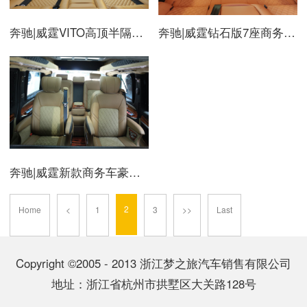
奔驰|威霆VITO高顶半隔断皇色内饰商务房车
奔驰|威霆钻石版7座商务房车
奔驰|威霆新款商务车豪华商务改装
2
Home
<
1
3
>>
Last
Copyright ©2005 - 2013 浙江梦之旅汽车销售有限公司
地址：浙江省杭州市拱墅区大关路128号