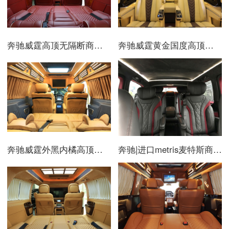
奔驰威霆高顶无隔断商务房车红色内饰
奔驰威霆黄金国度高顶隔断
奔驰威霆外黑内橘高顶不隔断星空顶
奔驰|进口metris麦特斯商务房车