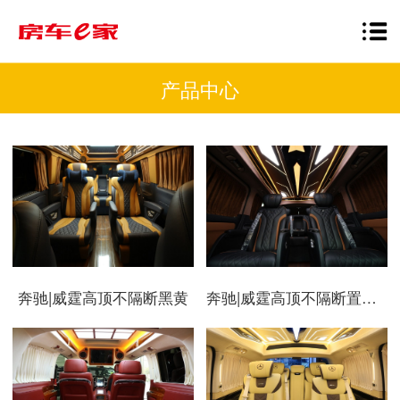
产品中心
奔驰|威霆高顶不隔断黑黄
奔驰|威霆高顶不隔断置顶电视商务车